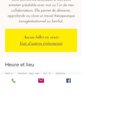
entretien préalable avec moi ou l'un de mes
collaborateurs. Elle permet de démarrer,
approfondir ou clore un travail thérapeutique
transgénérationnel ou familial.
Aucun billet en vente
Voir d'autres événements
Heure et lieu
20 févr. 2023, 09:30 – 21 févr. 2023,
18:30
Paris, 25 Rue des Jeuneurs, 75002 Paris,
France