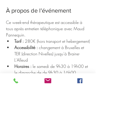
À propos de l'événement
Ce week-end thérapeutique est accessible à 
tous après entretien téléphonique avec Maud 
Pannequin.
Tarif :
 280€ (hors transport et hebergement)
Accessibilité :
 changement à Bruxelles et 
TER (direction Nivelles) jusqu'à Braine-
L'Alleud 
Horaires :
 le samedi de 9h30 à 19h00 et 
le dimanche de de 9h30 à 16h00 
(pauses déjeuner 1h30)
Hebergement 
: tarif package nuitée + petit 
déjeuner + dîner à 105€. Vous pouvez 
loger le vendredi et le samedi soir 
surplace. Il s'agit d'un Manoir ancestral du 
15ème siècle. Pour ceux qui souhaitent 
réserver les prestations à la carte merci de 
voir directement avec le propriétaire. 
Réservations via le lien suivant :