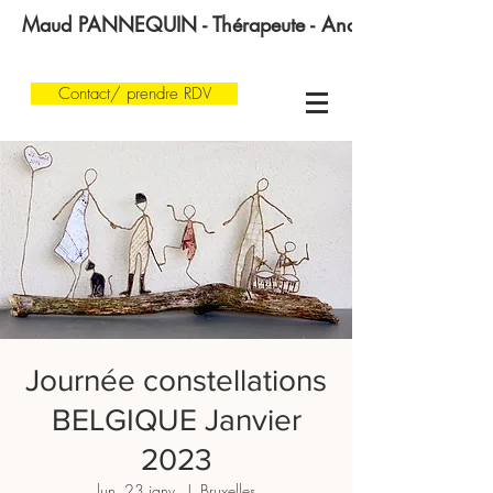
Maud PANNEQUIN - Thérapeute - Analyste transgénératio
Contact/ prendre RDV
Journée constellations
BELGIQUE Janvier
2023
lun. 23 janv.
  |  
Bruxelles