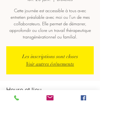
Cette journée est accessible à tous avec
entretien préalable avec moi ou l'un de mes
collaborateurs. Elle permet de démarrer,
approfondir ou clore un travail thérapeutique
transgénérationnel ou familial.
Les inscriptions sont closes
Voir autres événements
Heure et lieu
23 janv. 2023, 09:30 – 18:00
Bruxelles, Bruxelles, Belgique