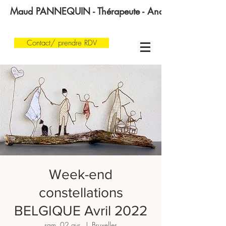
Maud PANNEQUIN - Thérapeute - Analyste transgénératio
Contact/ prendre RDV
Week-end
constellations
BELGIQUE Avril 2022
sam. 02 avr.
  |  
Bruxelles